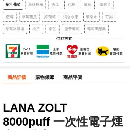
多汁葡萄
海鹽檸檬
西瓜
荔枝
薄荷
鐵觀音
藍莓
草莓西瓜
綠葡萄
混合水果
礦泉水
可樂
草莓冰淇淋
桃子
泰芒
蘆薈葡萄
葡萄黑醋栗
商品詳情
購物保障
商品評價
LANA ZOLT
8000puff
一次性電子煙