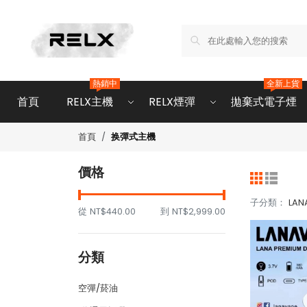
熱銷中
全新上貨
首頁
RELX主機
RELX煙彈
拋棄式電子煙
换彈式主機
首頁
價格
子分類：
LAN
從
NT$440.00
到
NT$2,999.00
分類
空彈/菸油