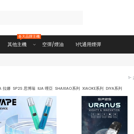
各大品牌主機
其他主機
空彈/煙油
1代通用煙彈
1-
A 拉娜
SP2S 思博瑞
ILIA 哩亞
SHAXIAO系列
XIAOKE系列
DIYA系列