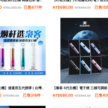
【哩啞】ILIA布紋系列主機 高檔色系 通用sp2/lana等一代煙彈
00
已售477件
NT$680.00
已售15
NT$1,080.00
NT$860.00
【梟客 5代主機】僅通用五代煙彈 | 台灣現貨
00
已售318件
NT$680.00
已售41
NT$960.00
NT$860.00