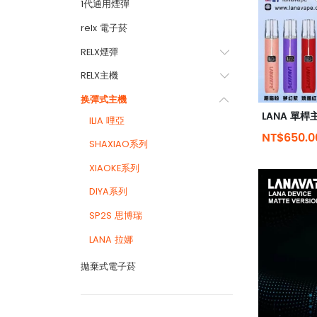
1代通用煙彈
relx 電子菸
RELX煙彈
RELX主機
换彈式主機
ILIA 哩亞
NT$650.0
SHAXIAO系列
XIAOKE系列
DIYA系列
SP2S 思博瑞
LANA 拉娜
拋棄式電子菸