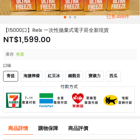
已售488件
【15000口】Relx 一次性拋棄式電子菸全新現貨
NT$1,599.00
庫存:
有貨
口味
青提
海鹽檸檬
紅豆冰
鐵觀音
寶礦力
西瓜
商品詳情
購物保障
商品評價