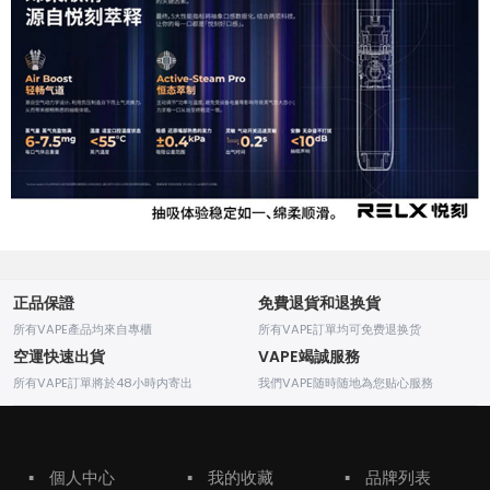
正品保證
免費退貨和退换貨
所有VAPE產品均來自專櫃
所有VAPE訂單均可免费退换货
空運快速出貨
VAPE竭誠服務
所有VAPE訂單將於48小時内寄出
我們VAPE随時随地為您贴心服務
▪
個人中心
▪
我的收藏
▪
品牌列表