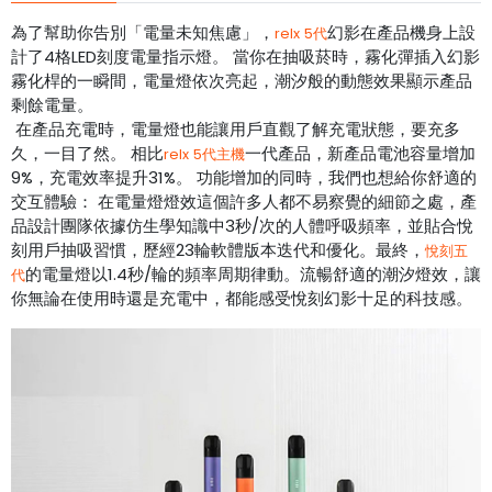
為了幫助你告別「電量未知焦慮」，
幻影在產品機身上設
relx 5代
計了4格LED刻度電量指示燈。 當你在抽吸菸時，霧化彈插入幻影
霧化桿的一瞬間，電量燈依次亮起，潮汐般的動態效果顯示產品
剩餘電量。
在產品充電時，電量燈也能讓用戶直觀了解充電狀態，要充多
久，一目了然。 相比
一代產品，新產品電池容量增加
relx 5代主機
9%，充電效率提升31%。 功能增加的同時，我們也想給你舒適的
交互體驗： 在電量燈燈效這個許多人都不易察覺的細節之處，產
品設計團隊依據仿生學知識中3秒/次的人體呼吸頻率，並貼合悅
刻用戶抽吸習慣，歷經23輪軟體版本迭代和優化。最終，
悅刻五
的電量燈以1.4秒/輪的頻率周期律動。流暢舒適的潮汐燈效，讓
代
你無論在使用時還是充電中，都能感受悅刻幻影十足的科技感。