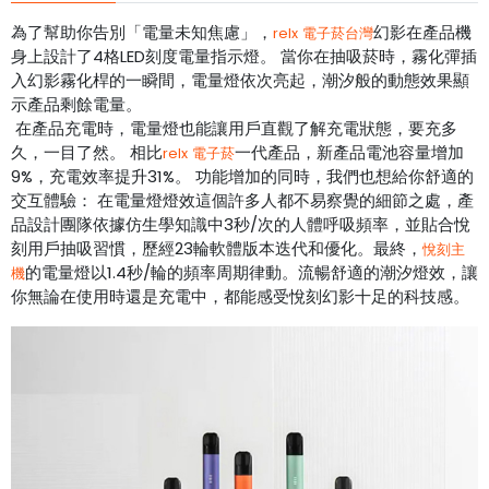
為了幫助你告別「電量未知焦慮」，
幻影在產品機
relx 電子菸台灣
身上設計了4格LED刻度電量指示燈。 當你在抽吸菸時，霧化彈插
入幻影霧化桿的一瞬間，電量燈依次亮起，潮汐般的動態效果顯
示產品剩餘電量。
在產品充電時，電量燈也能讓用戶直觀了解充電狀態，要充多
久，一目了然。 相比
一代產品，新產品電池容量增加
relx 電子菸
9%，充電效率提升31%。 功能增加的同時，我們也想給你舒適的
交互體驗： 在電量燈燈效這個許多人都不易察覺的細節之處，產
品設計團隊依據仿生學知識中3秒/次的人體呼吸頻率，並貼合悅
刻用戶抽吸習慣，歷經23輪軟體版本迭代和優化。最終，
悅刻主
的電量燈以1.4秒/輪的頻率周期律動。流暢舒適的潮汐燈效，讓
機
你無論在使用時還是充電中，都能感受悅刻幻影十足的科技感。