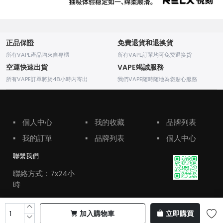
正品保證
免費退貨和退换貨
所有VAPE產品均來自專櫃
所有VAPE訂單均可免费退换货
空運快速出貨
VAPE竭誠服務
所有VAPE訂單將於48小時内寄出
我們VAPE随時随地為您贴心服務
▪
個人中心
▪
我的收藏
▪
品牌列表
▪
我的訂單
▪
品牌列表
▪
個人中心
聯繫我們
聯絡方式：7x24小
時
加入購物車
立即購買