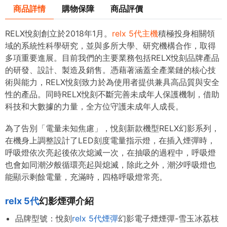
商品詳情
購物保障
商品評價
RELX悅刻創立於2018年1月。
relx 5代主機
積極投身相關領
域的系統性科學研究，並與多所大學、研究機構合作，取得
多項重要進展。目前我們的主要業務包括RELX悅刻品牌產品
的研發、設計、製造及銷售。憑藉著涵蓋全產業鏈的核心技
術與能力，RELX悅刻致力於為使用者提供兼具高品質與安全
性的產品。同時RELX悅刻不斷完善未成年人保護機制，借助
科技和大數據的力量，全方位守護未成年人成長。
為了告別「電量未知焦慮」，悅刻新款機型RELX幻影系列，
在機身上調整設計了LED刻度電量指示燈，在插入煙彈時，
呼吸燈依次亮起後依次熄滅一次，在抽吸的過程中，呼吸燈
也會如同潮汐般循環亮起與熄滅，除此之外，潮汐呼吸燈也
能顯示剩餘電量，充滿時，四格呼吸燈常亮。
relx 5代
幻影煙彈介紹
品牌型號：悅刻
relx 5代煙彈
幻影電子煙煙彈-雪玉冰荔枝