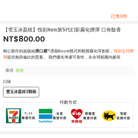
已售0件
【雪玉冰荔枝】悅刻Relx第5代幻影霧化煙彈 口有餘香
NT$800.00
滑口感
精心製作的超級絲
™憑藉Boost模式和動態霧化等創新，
悅刻五代煙
彈
提供無與倫比的質量。 我們優先考慮可靠性，在全球範圍內參與
庫存:
有貨
口味
雪玉冰荔枝3顆裝