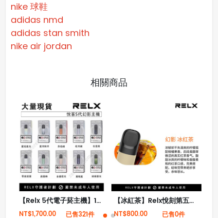
nike 球鞋
adidas nmd
adidas stan smith
nike air jordan
相關商品
【Relx 5代電子菸主機】10款顏色 大量現貨 悅刻5代幻影霧化器單桿 電量顯示
【冰紅茶】Relx悅刻第五代幻影霧化煙彈 濃郁茶香味
NT$1,700.00
NT$800.00
NT
已售321件
已售0件