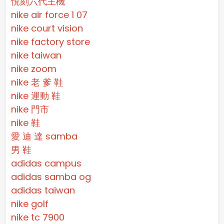
悅刻六代主機
nike air force 1 07
nike court vision
nike factory store
nike taiwan
nike zoom
nike 老 爹 鞋
nike 運動 鞋
nike 門市
nike 鞋
愛 迪 達 samba
男 鞋
adidas campus
adidas samba og
adidas taiwan
nike golf
nike tc 7900