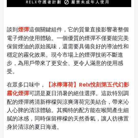
煙彈
談到
這個關鍵組件，它的質量直接影響著整個
電子煙的使用體驗。一個優質的煙彈不僅要能完美
保留煙油的原始風味，還需要具備良好的導油性和
穩定的霧化效果。現今市場上的煙彈技術不斷進
步，為用戶帶來了更安全、更令人滿意的使用感
受。
【冰檸薄荷】Relx悅刻第五代幻影
在眾多口味中，
霧化煙彈
可謂是夏日消暑的絕佳選擇。這款特別調
配的煙彈將清新檸檬與涼爽薄荷完美結合，帶來沁
人心脾的清涼體驗。其獨特的配方能在喉間產生細
膩的冰感，同時保留檸檬的天然香氣，讓人彷彿置
身於清涼的夏日海邊。