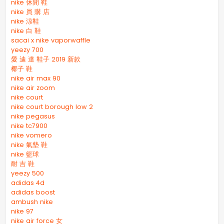
nike 休閒 鞋
nike 員 購 店
nike 涼鞋
nike 白 鞋
sacai x nike vaporwaffle
yeezy 700
愛 迪 達 鞋子 2019 新款
椰子 鞋
nike air max 90
nike air zoom
nike court
nike court borough low 2
nike pegasus
nike tc7900
nike vomero
nike 氣墊 鞋
nike 籃球
耐 吉 鞋
yeezy 500
adidas 4d
adidas boost
ambush nike
nike 97
nike air force 女