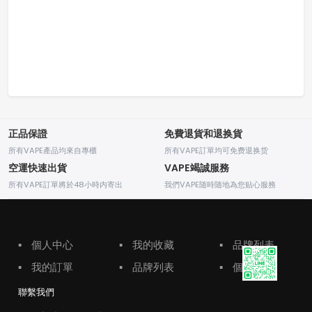
正品保證
免費退貨和退换貨
所有VAPE產品均來自專櫃
所有VAPE訂單均可免费退换货
空運快速出貨
VAPE竭誠服務
所有VAPE訂單將於48小時内寄出
我們VAPE随時随地為您贴心服務
▪
個人中心
▪
我的收藏
▪
品牌列表
▪
我的訂單
▪
品牌列表
▪
個人中心
聯繫我們