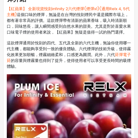
【紅蘋果】 全新現貨悅刻infinity 2六代煙彈(煙彈x1)(通用Relx 4, 5代
主機)
這個口味的煙彈，無論是在台灣的悅刻煙民中還是國際市場上，
都有著非常高的評價。這款煙彈帶有清新的蘋果香味，吸入時清新順
口，回味悠長，讓人瞬間感受到自然水果的甜美。尤其是對於喜愛水果
口味電子煙的使用者來說，【紅蘋果】無疑是值得一試的熱門選擇。
這款煙彈通用於悅刻的四代、五代及全新的六代主機，無論你使用哪一
代主機，都能夠享受到一致的優良體驗。六代煙彈的技術升級，使得霧
化效果更加順暢，煙霧細緻柔和，口感更為圓潤。此外，六代
菸彈電子
菸
的容量與煙霧量也得到了提升，使得使用者可以享受更長時間的吸煙
體驗。