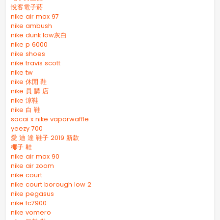
悅客電子菸
nike air max 97
nike ambush
nike dunk low灰白
nike p 6000
nike shoes
nike travis scott
nike tw
nike 休閒 鞋
nike 員 購 店
nike 涼鞋
nike 白 鞋
sacai x nike vaporwaffle
yeezy 700
愛 迪 達 鞋子 2019 新款
椰子 鞋
nike air max 90
nike air zoom
nike court
nike court borough low 2
nike pegasus
nike tc7900
nike vomero