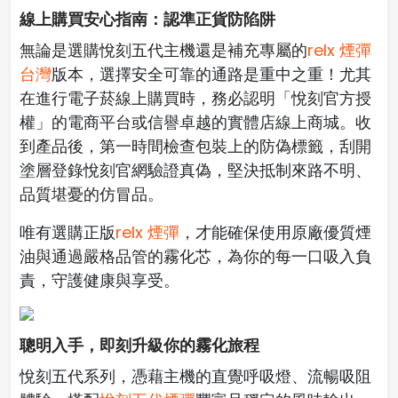
線上購買
安心指南：認準正貨防陷阱
無論是選購悅刻五代主機還是補充專屬的
relx 煙彈
台灣
版本，選擇安全可靠的通路是重中之重！尤其
在進行電子菸線上購買時，務必認明「悅刻官方授
權」的電商平台或信譽卓越的實體店線上商城。收
到產品後，第一時間檢查包裝上的防偽標籤，刮開
塗層登錄悅刻官網驗證真偽，堅決抵制來路不明、
品質堪憂的仿冒品。
唯有選購正版
relx 煙彈
，才能確保使用原廠優質煙
油與通過嚴格品管的霧化芯，為你的每一口吸入負
責，守護健康與享受。
聰明入手，即刻升級你的霧化旅程
悅刻五代系列，憑藉主機的直覺呼吸燈、流暢吸阻