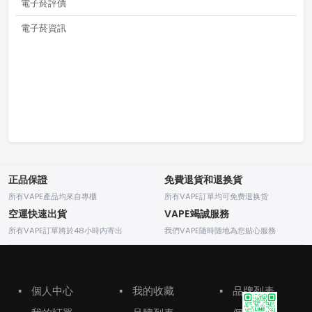
電子菸評價
電子菸資訊
正品保證
免費退貨和退换貨
所有VAPE產品均來自專櫃
所有VAPE訂單均可免费退换货
空運快速出貨
VAPE竭誠服務
所有VAPE訂單將於48小時内寄出
我們VAPE随時随地為您贴心服務
▪
個人中心
▪
我的收藏
▪
品牌列表