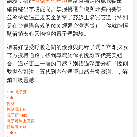
體驗，搭配
悅刻五代煙彈
豐富且穩定的風味輸出，
確實穩坐市場寵兒。掌握挑選主機與煙彈的要訣，
並堅持透過正規安全的電子菸線上購買管道（特別
是在台選購合規的relx 煙彈台灣專版），你就能輕
鬆解鎖安心又愉悅的電子煙體驗。
準備好感受呼吸之間的優雅與純粹了嗎？立即探索
官方授權通路，找到專屬於你的悅刻五代完美組
合！追求更上一層的口感？別錯過深度分析『悅刻
雙世代對決！五代到六代煙彈口感升級實測』，解
鎖升級靈感！
relx 電子菸
relx
悅刻
悅刻電子菸
電子菸 relx
電子菸線上購買
悅客電子菸
relex