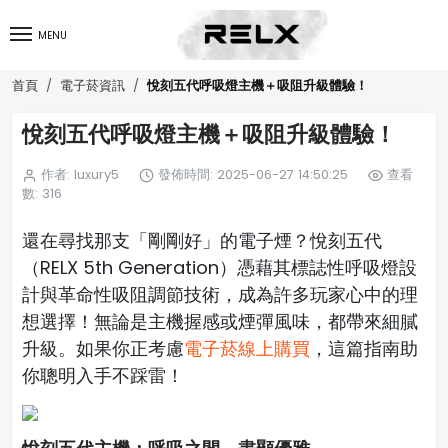
MENU
悅刻五代呼吸燈主機＋吸阻升級體驗！
首頁
電子菸資訊
悅刻五代呼吸燈主機＋吸阻升級體驗！
作者: luxury5
發佈時間: 2025-06-27 14:50:25
查看
數: 316
還在尋找那支「剛剛好」的電子煙？悅刻五代
（RELX 5th Generation）憑藉其標誌性呼吸燈設
計與革命性吸阻調節技術，成為許多玩家心中的理
想選擇！無論是主機握感或煙彈風味，都帶來細膩
升級。如果你正考慮
電子菸線上購買
，這篇指南助
你聰明入手不踩雷！