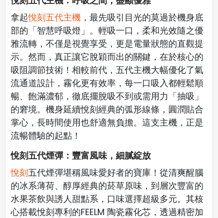
悅刻五代主機：呼吸之間，盡顯優雅
拿起
悅刻五代主機
，最先吸引目光的莫過於機身底
部的「智慧呼吸燈」。輕吸一口，柔和光效隨之優
雅流轉，不僅是視覺享受，更是電量狀態的直觀提
示。然而，真正讓它脫穎而出的關鍵，在於核心的
吸阻調節技術！相較前代，五代主機大幅優化了氣
流通道設計，霧化更有效率，每一口吸入都輕鬆順
暢、飽滿濃郁，徹底擺脫吸不到或需用力「抽吸」
的窘境。機身延續悅刻經典的弧形線條，圓潤貼合
掌心，長時間使用也舒適無負擔。這支主機，正是
流暢體驗的起點！
悅刻五代煙彈：豐富風味，細膩綻放
悅刻
五代煙彈堪稱風味愛好者的寶庫！從清爽醒腦
的冰系薄荷、醇厚經典的菸草原味，到層次豐富的
水果茶飲與誘人甜點系，口味選擇超級多元。其核
心搭載悅刻專利的FEELM 陶瓷霧化芯，透過精密加