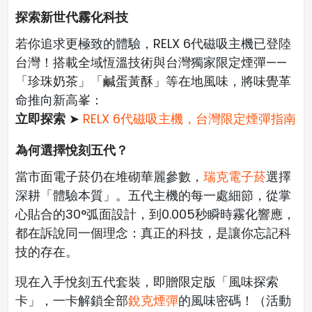
探索新世代霧化科技
若你追求更極致的體驗，RELX 6代磁吸主機已登陸
台灣！搭載全域恆溫技術與台灣獨家限定煙彈——
「珍珠奶茶」「鹹蛋黃酥」等在地風味，將味覺革
命推向新高峯：
立即探索
➤
RELX 6代磁吸主機，台灣限定煙彈指南
為何選擇悅刻五代？
當市面電子菸仍在堆砌華麗參數，
瑞克電子菸
選擇
深耕「體驗本質」。五代主機的每一處細節，從掌
心貼合的30°弧面設計，到0.005秒瞬時霧化響應，
都在訴說同一個理念：真正的科技，是讓你忘記科
技的存在。
現在入手悅刻五代套裝，即贈限定版「風味探索
卡」，一卡解鎖全部
銳克煙彈
的風味密碼！（活動