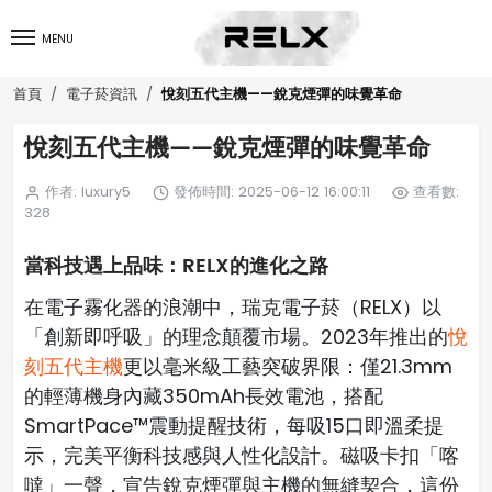
MENU
悅刻五代主機——銳克煙彈的味覺革命
首頁
電子菸資訊
悅刻五代主機——銳克煙彈的味覺革命
作者: luxury5
發佈時間: 2025-06-12 16:00:11
查看數:
328
當科技遇上品味：RELX的進化之路
在電子霧化器的浪潮中，瑞克電子菸（RELX）以
「創新即呼吸」的理念顛覆市場。2023年推出的
悅
刻五代主機
更以毫米級工藝突破界限：僅21.3mm
的輕薄機身內藏350mAh長效電池，搭配
SmartPace™震動提醒技術，每吸15口即溫柔提
示，完美平衡科技感與人性化設計。磁吸卡扣「喀
噠」一聲，宣告銳克煙彈與主機的無縫契合，這份