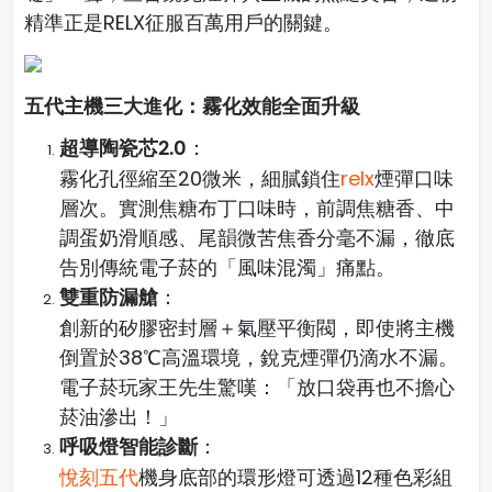
精準正是RELX征服百萬用戶的關鍵。
五代主機三大進化：霧化效能全面升級
超導陶瓷芯2.0
：
霧化孔徑縮至20微米，細膩鎖住
relx
煙彈口味
層次。實測焦糖布丁口味時，前調焦糖香、中
調蛋奶滑順感、尾韻微苦焦香分毫不漏，徹底
告別傳統電子菸的「風味混濁」痛點。
雙重防漏艙
：
創新的矽膠密封層＋氣壓平衡閥，即使將主機
倒置於38℃高溫環境，銳克煙彈仍滴水不漏。
電子菸玩家王先生驚嘆：「放口袋再也不擔心
菸油滲出！」
呼吸燈智能診斷
：
悅刻五代
機身底部的環形燈可透過12種色彩組