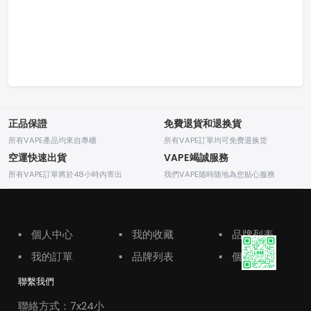
正品保證
免費退貨和退换貨
所有VAPE產品均來自專櫃
所有VAPE訂單均可免费退换货
空運快速出貨
VAPE竭誠服務
所有VAPE訂單將於48小時内寄出
我們VAPE随時随地為您贴心服務
▪
個人中心
▪
我的收藏
▪
品牌列表
▪
我的訂單
▪
品牌列表
▪
個人中心
聯繫我們
聯絡方式：7x24小