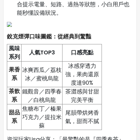
合提示電量、短路、過熱等狀態，小白用戶也
能秒懂設備狀況。
銳克煙彈口味圖鑑：從經典到驚豔
風味
人氣TOP3
口感亮點
系列
冰感穿透力
果香
冰爽西瓜／荔枝
強，果肉還原
系
冰／蜜桃烏龍
度達90%
茶飲
鐵觀音／四季春
茶澀感與甘甜
系
／白桃烏龍
完美平衡
焦糖布丁／榛果
甜品
尾韻帶烘烤香
巧克力／提拉米
系
氣，甜而不膩
蘇
資深玩家Lisa分享：「最驚豔的是『四季春茶』