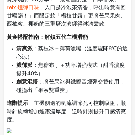
relx 煙彈口味
，入口是冷泡茶清香，呼出時竟有回
甘喉韻！」而限定款「楊枝甘露」更將芒果果肉、
西柚粒、椰奶的三重層次演繹得淋漓盡致。
黃金搭配指南：解鎖五代主機潛能
清爽派
：荔枝冰＋薄荷濾嘴（溫度驟降8℃的透
心涼）
濃郁派
：焦糖布丁＋功率增強模式（甜香濃度
提升40%）
創意混搭
：將芒果冰與鐵觀音煙彈交替使用，
碰撞出「果茶雙重奏」
進階提示
：主機側邊的氣流調節孔可控制吸阻，順
時針旋轉增加煙霧濃厚度，逆時針則提升口感清爽
度。