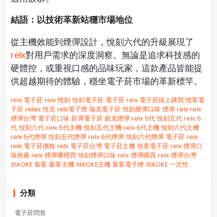
結語：以技術革新站穩市場地位
從主機效能到煙彈設計，悅刻六代的升級展現了
relx
對用戶需求的深度洞察。無論是追求科技感的
硬體控，或重視口感的品味玩家，這款產品皆能提
供超越期待的體驗，穩坐電子菸市場的革新標竿。
relx 電子菸
relx
悅刻
悅刻電子菸
電子菸 relx
電子菸線上購買
悅客電
子菸
relex
悅克
relx電子煙
瑞克電子菸
悅刻煙彈口味
煙彈 relx
relx
煙彈台灣
電子菸口味
菸彈電子菸
銳克煙彈
relx 5代
悅刻五代
relx 6
代
悅刻六代
relx 5代主機
悅刻五代主機
relx 6代主機
悅刻六代主機
relx 5代煙彈
悅刻五代煙彈
relx 6代煙彈
悅刻六代煙彈
電子菸 relx
relx 電子菸價格
relx 電子菸台灣
電子菸主機
悅客電子菸
relx 煙彈口
味推薦
relx 煙彈哪裡買
悅刻煙彈口味
relx 煙彈購買
relx 煙彈台灣
XIAOKE
梟客
梟客主機
XIAOKE主機
梟客電子煙
XIAOKE 一次性
分類
電子菸問答