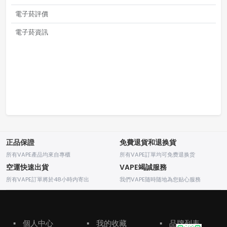
電子菸評價
電子菸資訊
正品保證
免費退貨和退换貨
所有VAPE產品均來自專櫃
所有VAPE訂單均可免费退换货
空運快速出貨
VAPE竭誠服務
所有VAPE訂單將於48小時内寄出
我們VAPE随時随地為您贴心服務
▪
個人中心
▪
我的收藏
▪
品牌列表