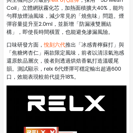
Coil」立體網狀霧化芯，加熱面積擴大40%，能均
勻釋放煙油風味，減少常見的「燒焦味」問題。煙
彈容量提升至2.0ml，並新增「防漏液雙層結
構」，即使長時間橫置，也能避免滲漏風險。
口味研發方面，
悅刻六代
推出「冰感青檸蘇打」與
「焦糖烤杏仁」兩款限定風味，前者以清涼氣泡感
還原飲品層次，後者則透過烘焙香氣打造溫暖尾
韻。測試顯示，relx 6代煙彈可穩定輸出超過600
口，效能表現較前代提升18%。