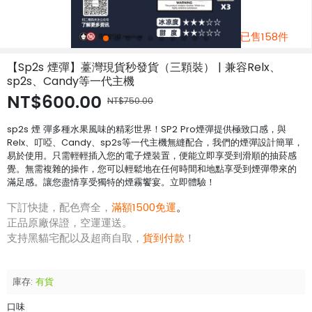
已售158件
【Sp2s 煙彈】薹灣現貨秒發貨（三顆裝） | 兼容Relx、
sp2s、Candy等一代主機
NT$600.00
NT$750.00
sp2s 煙 彈​多種水果風味的精彩世界！SP2 Pro煙彈提供極致口感，與
Relx、叮啞、Candy、sp2s等一代主機無縫配合，我們的煙彈設計簡單，
易於使用。只需輕輕插入您的電子煙裝置，便能立即享受到滑順的抽菸感
覺。無需複雜的操作，您可以輕鬆地在任何時間和地點享受到煙彈帶來的
滿足感。讓您盡情享受獨特的煙霧饗宴。立即體驗！
下訂快捷，配色齊全，
滿額1500免運
。
正品原廠保證，空運運送。
支持黑貓宅配以及超商自取，
貨到付款
！
庫存:
有貨
口味