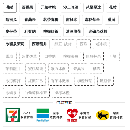
葡萄
百香果
元氣蜜桃
沙士啤酒
芭樂星冰
荔枝
哈密瓜
青蘋果
茗茶青梅
南極冰
森林莓果
藍莓
麥仔茶
利賓納
檸檬紅茶
清涼薄荷
冰礦泉荔枝
冰礦泉茉莉
西湖龍井
綠豆-缺貨
西瓜
老冰棍
鳳梨
超柔煙草
口香糖
檸檬海鹽
厚醇芒果
可樂
茉莉龍井
蜜桃烏龍
礦力冰飲
奇異果
橘汽
冰涼蘇打
紅顏知己
香芋冰激凌
柳橙綠茶
鐵觀音
冰礦泉
白葡萄檸檬茶
凍檸冰橙