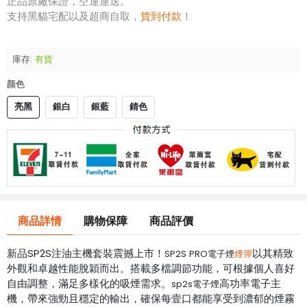
正品原廠保證，空運運送。
支持黑貓宅配以及超商自取，
貨到付款
！
庫存:
有貨
颜色
亮黑
銀白
銀藍
錆色
商品詳情
購物保障
商品評價
新品SP2S注油主機套裝震撼上市！
以其精致
SP2S PRO電子煙
煙彈
外觀和卓越性能脫穎而出。搭載多檔調節功能，可根據個人喜好
自由調整，滿足多樣化的吸煙需求。
高功率電子主
sp2s電子煙
機，帶來強勁且穩定的輸出，確保每壹口都能享受到濃郁的煙霧