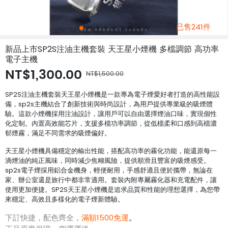
已售241件
新品上市SP2S注油主機套裝 天王星小煙機 多檔調節 高功率
電子主機
NT$1,300.00
NT$1,500.00
SP2S注油主機套裝天王星小煙機是一款專為電子煙愛好者打造的高性能設
備，sp2s主機結合了創新技術與時尚設計，為用戶提供專業級的吸煙體
驗。這款小煙機採用注油設計，讓用戶可以自由選擇煙油口味，實現個性
化定制。內置高效能芯片，支援多檔功率調節，從低檔柔和口感到高檔濃
郁煙霧，滿足不同需求的吸煙偏好。
天王星小煙機具備穩定的輸出性能，搭配高功率的霧化功能，能還原每一
滴煙油的純正風味，同時減少焦糊風險，提供順滑且豐富的吸煙感受。
sp2s電子煙採用鋁合金機身，輕便耐用，手感舒適且便於攜帶，無論在
家、辦公室還是旅行中都非常適用。套裝內附專屬霧化器和充電配件，讓
使用更加便捷。SP2S天王星小煙機是追求品質和性能的理想選擇，為您帶
來穩定、高效且多樣化的電子煙新體驗。
下訂快捷，配色齊全，
滿額1500免運
。