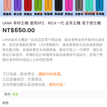
已售239件
LANA 單桿主機 通用SP2、RELX一代 皮革主機 電子煙主機
NT$650.00
LANA皮革主機是一款高品質電子煙設備，融合奢華皮革外觀與先進技
術，提供多種顏色選擇、LED電量顯示、液晶螢幕顯示及快速拔插調
整瓦數功能。具備多重安全保護措施，兼容市面上一代煙彈，滿足多
樣化口味需求。其獨特設計和優質性能迅速獲得市場認可，是電子煙
愛好者和時尚潮流人士的理想選擇。
下訂快捷，配色齊全，
滿額1500免運
。
正品原廠保證，空運運送。
支持黑貓宅配以及超商自取，
貨到付款
！
庫存:
有貨
顔色